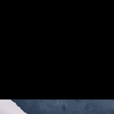
tincidunt, bibendum ligula id. Nemo enim ipsam
voluptatem quiatotam rem aperiam, eaque ipsa
quae ab illo inventore veritatis et quasi
architecto beatae vitae dicta sunt explicabo.
Nemo enim ipsam voluptatem quia voluptas sit
aspernatur aut odit aut fugitminim veniam, quis
nostrud exercitation.
Lorem ipsum dolor sit amet, consectetur
adipisicing elit, sed do eiusmod tempor
incididunt ut labore et dolore magna aliqua. Ut
enim ad minim veniam, quis nostrud exercitation
ullamco laboris nisi ut aliquip ex ea commodo
consequat incididunt ut labore et dolore magna
aliqua.