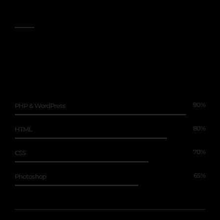
Skills
Lorem ipsum dolor sit amet, consectetur
adipisicing elit, sed do eiusmod tempor
incididunt ut labore et dolore magna aliqua.
90%
PHP & WordPress
80%
HTML
70%
CSS
65%
Photoshop